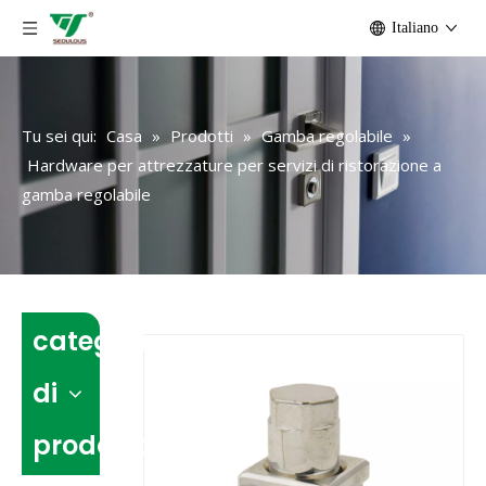
Italiano
Tu sei qui:
Casa
»
Prodotti
»
Gamba regolabile
»
Hardware per attrezzature per servizi di ristorazione a
gamba regolabile
categoria
di
prodotto