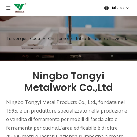
Italiano
Tu sei qui:
Casa
»
Chi siamo
»
Introduzione dell'azienda
Ningbo Tongyi
Metalwork Co.,Ltd
Ningbo Tongyi Metal Products Co., Ltd., fondata nel
1995, è un produttore specializzato nella produzione
e vendita di ferramenta per mobili di fascia alta e
ferramenta per cucina.L'area edificabile è di oltre
40.000 metri quadrati.L'azienda si impegna a creare