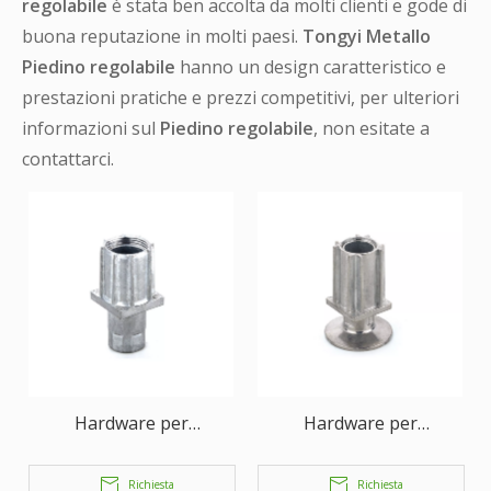
regolabile
è stata ben accolta da molti clienti e gode di
buona reputazione in molti paesi.
Tongyi Metallo
Piedino regolabile
hanno un design caratteristico e
prestazioni pratiche e prezzi competitivi, per ulteriori
informazioni sul
Piedino regolabile
, non esitate a
contattarci.
Hardware per
Hardware per
attrezzature per la
attrezzature per la
ristorazione a gamba
ristorazione a gamba
Richiesta
Richiesta