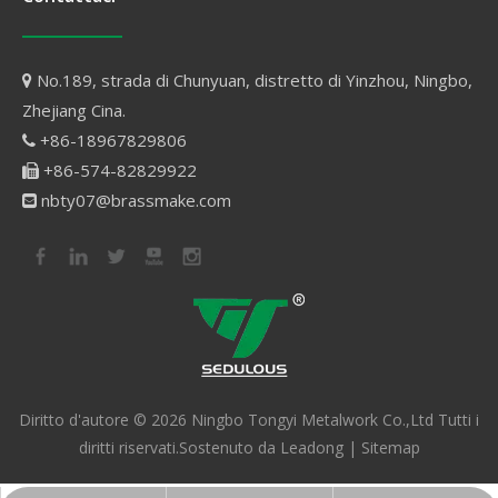
No.189, strada di Chunyuan, distretto di Yinzhou, Ningbo,

Zhejiang Cina.
+86-18967829806

+86-574-82829922

nbty07@brassmake.com

Diritto d'autore ©
2026
Ningbo Tongyi Metalwork Co.,Ltd Tutti i
diritti riservati.Sostenuto da
Leadong
|
Sitemap