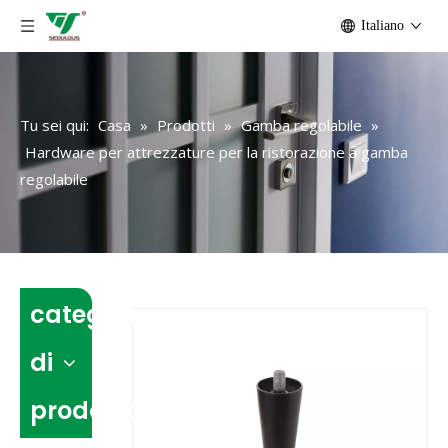
Italiano
Tu sei qui:
Casa
»
Prodotti
»
Gamba regolabile
»
Hardware per attrezzature per la ristorazione a gamba
regolabile
categoria
di
prodotto