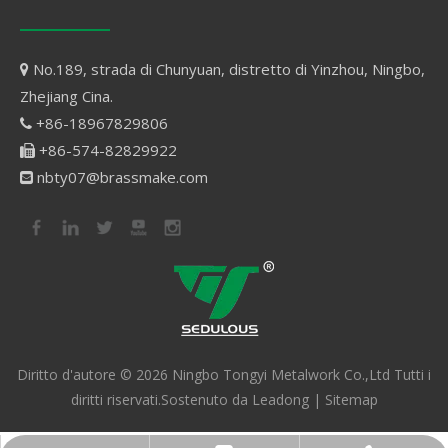
No.189, strada di Chunyuan, distretto di Yinzhou, Ningbo,

Zhejiang Cina.
+86-18967829806

+86-574-82829922

nbty07@brassmake.com

Diritto d'autore ©
2026
Ningbo Tongyi Metalwork Co.,Ltd Tutti i
diritti riservati.Sostenuto da
Leadong
|
Sitemap