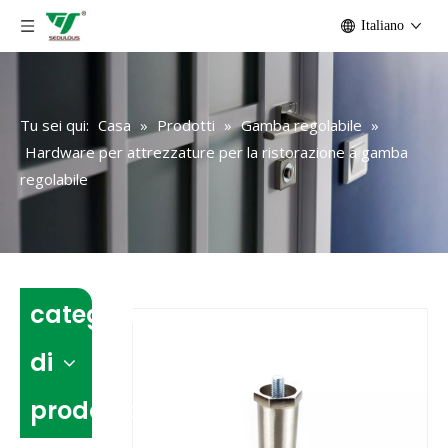
Italiano
Tu sei qui:
Casa
»
Prodotti
»
Gamba regolabile
»
Hardware per attrezzature per la ristorazione a gamba
regolabile
categoria
di
prodotto