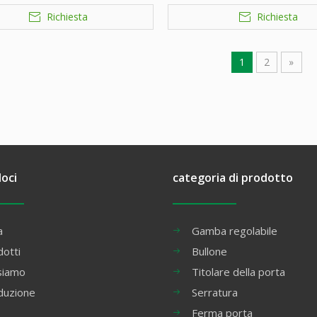
Richiesta
Richiesta
1
2
»
loci
categoria di prodotto
a
Gamba regolabile
otti
Bullone
siamo
Titolare della porta
duzione
Serratura
Ferma porta