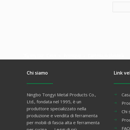
Tu sei qui:
Casa
»
Prodotti
»
Cartello in plastica
Chi siamo
Link ve
Ningbo Tongyi Metal Products Co.,
Cas
Ltd., fondata nel 1995, è un
Prod
produttore specializzato nella
Chi 
produzione e vendita di ferramenta
Pro
per mobili di fascia alta e ferramenta
FAQ
per cucina ......
Leggi di più