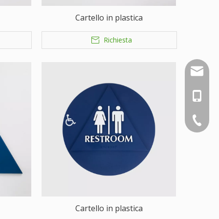
Cartello in plastica
Richiesta
nbty07
+86-18
+86-574
Cartello in plastica