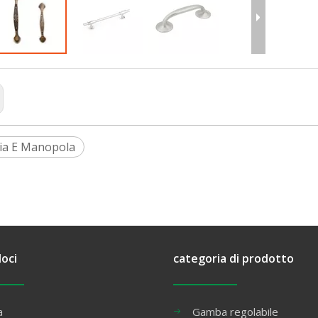
ia E Manopola
loci
categoria di prodotto
a
Gamba regolabile