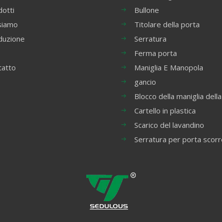
otti
Bullone
siamo
Titolare della porta
duzione
Serratura
Ferma porta
tatto
Maniglia E Manopola
gancio
Blocco della maniglia della
Cartello in plastica
Scarico del lavandino
Serratura per porta scor