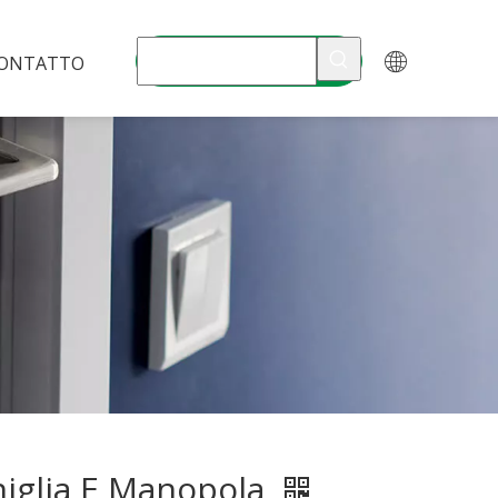
ONTATTO
iglia E Manopola