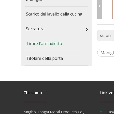
Scarico del lavello della cucina
Serratura
su un:
Tirare l'armadietto
Manigl
Titolare della porta
Chi siamo
Link ve
Ningbo Tongyi Metal Products Co.,
Cas