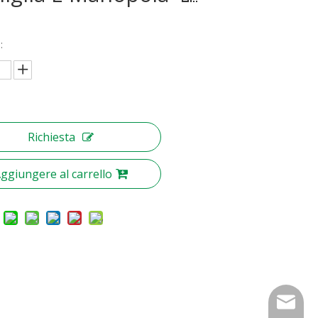
:
Richiesta
ggiungere al carrello
nbty07