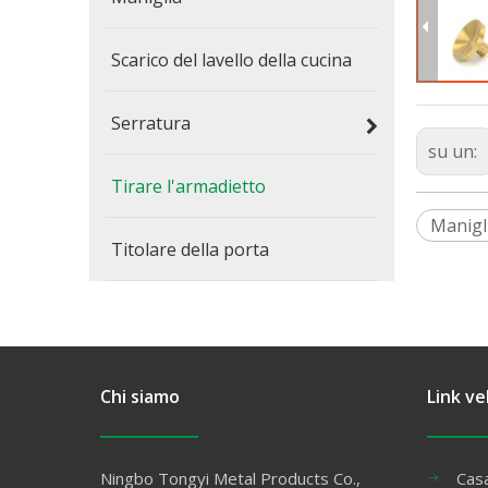
Scarico del lavello della cucina
Serratura
su un:
Tirare l'armadietto
Manigl
Titolare della porta
Chi siamo
Link ve
Ningbo Tongyi Metal Products Co.,
Cas