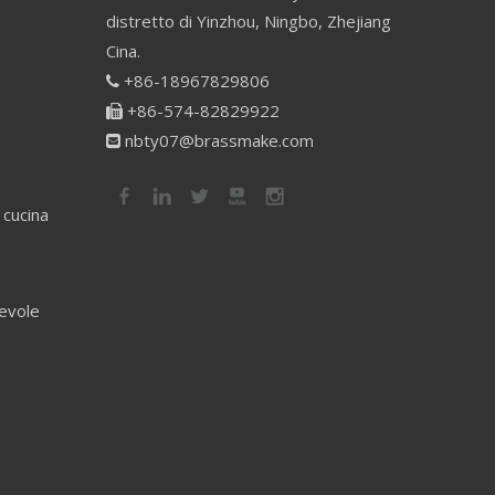
distretto di Yinzhou, Ningbo, Zhejiang
Cina.
+86-18967829806

+86-574-82829922

nbty07@brassmake.com

 cucina
revole