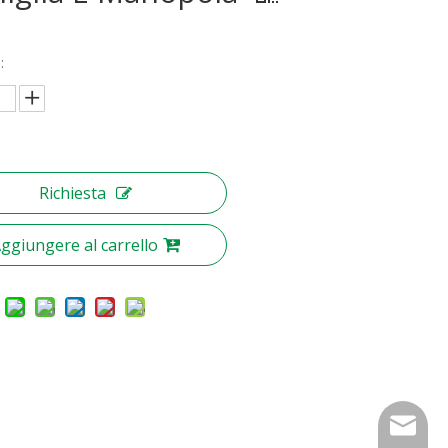
:
Richiesta
ggiungere al carrello
nbty07