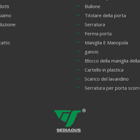
otti
Bullone
siamo
Titolare della porta
duzione
Serratura
Ferma porta
tatto
Maniglia E Manopola
gancio
Blocco della maniglia della
Cartello in plastica
Scarico del lavandino
Serratura per porta scor