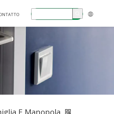
ONTATTO
iglia E Manopola