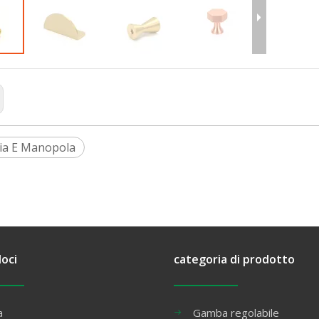
ia E Manopola
loci
categoria di prodotto
a
Gamba regolabile