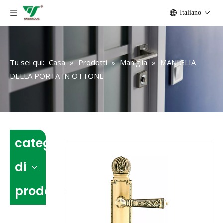
Italiano
Tu sei qui:
Casa
»
Prodotti
»
Maniglia
»
MANIGLIA
DELLA PORTA IN OTTONE
categoria
di
prodotto