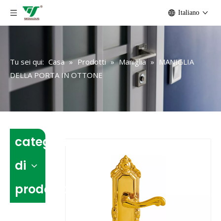
Italiano
Tu sei qui:
Casa
»
Prodotti
»
Maniglia
»
MANIGLIA
DELLA PORTA IN OTTONE
categoria
di
prodotto