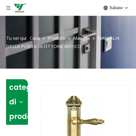
Italiano
Tu sei qui:
Casa
»
Prodotti
»
Maniglia
»
MANIGLIA
DELLA PORTA IN OTTONE ANTICO
categoria
di
prodotto