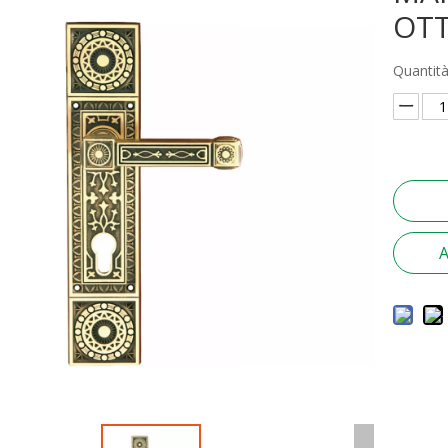
OT
Quantità
A