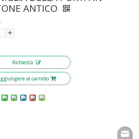
TONE ANTICO
:
Richiesta
ggiungere al carrello
nbty07