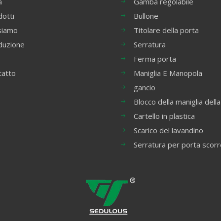
a
Gamba regolabile
otti
Bullone
siamo
Titolare della porta
duzione
Serratura
Ferma porta
tatto
Maniglia E Manopola
gancio
Blocco della maniglia della
Cartello in plastica
Scarico del lavandino
Serratura per porta scor