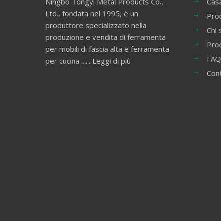
Ningbo Tongyi Metal Products Co.,
Cas
Ltd., fondata nel 1995, è un
Prod
produttore specializzato nella
Chi 
produzione e vendita di ferramenta
Pro
per mobili di fascia alta e ferramenta
FAQ
per cucina ......
Leggi di più
Con