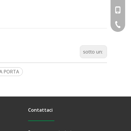
+86-18
+86-574
sotto un:
A PORTA
Contattaci