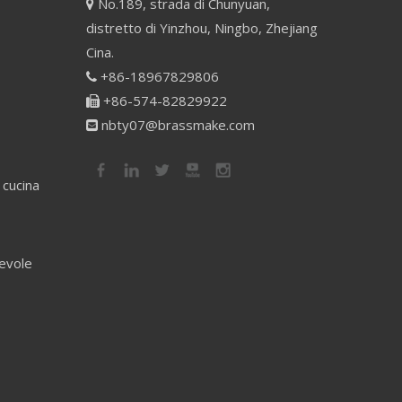
No.189, strada di Chunyuan,

distretto di Yinzhou, Ningbo, Zhejiang
Cina.
+86-18967829806

+86-574-82829922

nbty07@brassmake.com

 cucina
revole