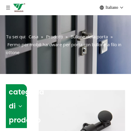
Italiano
Tu sei qui:
Casa
»
Prodotti
»
Bullone della porta
»
Fermo per mobili hardware per porta con bullone a filo in
ottone
categoria
di
prodotto