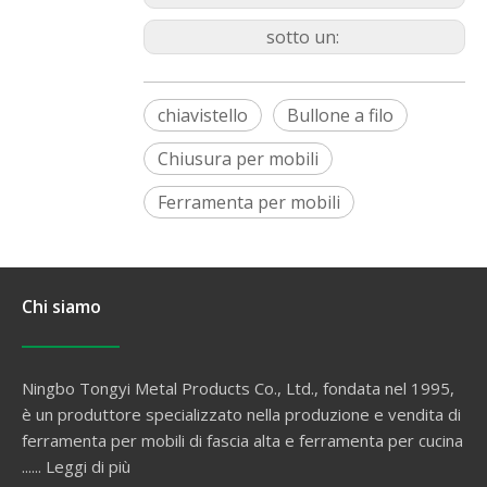
sotto un:
chiavistello
Bullone a filo
Chiusura per mobili
Ferramenta per mobili
Chi siamo
Ningbo Tongyi Metal Products Co., Ltd., fondata nel 1995,
è un produttore specializzato nella produzione e vendita di
ferramenta per mobili di fascia alta e ferramenta per cucina
......
Leggi di più