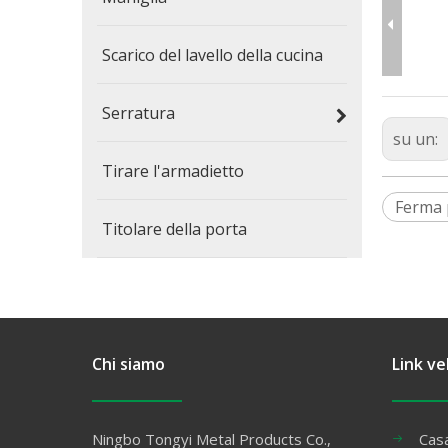
Scarico del lavello della cucina
Serratura
su un:
Tirare l'armadietto
Ferma 
Titolare della porta
Chi siamo
Link ve
Ningbo Tongyi Metal Products Co.,
Cas