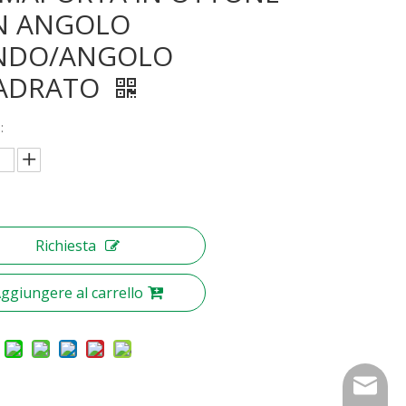
N ANGOLO
NDO/ANGOLO
ADRATO
:
Richiesta
ggiungere al carrello
nbty07