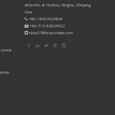
distretto di Yinzhou, Ningbo, Zhejiang
Cina.
+86-18967829806

+86-574-82829922

nbty07@brassmake.com

 cucina
revole