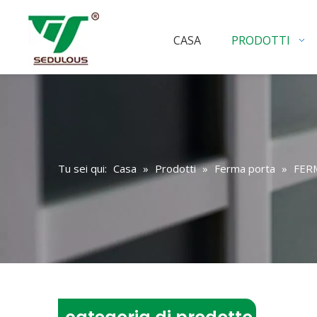
CASA
PRODOTTI
Tu sei qui:
Casa
»
Prodotti
»
Ferma porta
»
FER