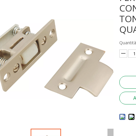
CO
TO
QU
Quantità
A