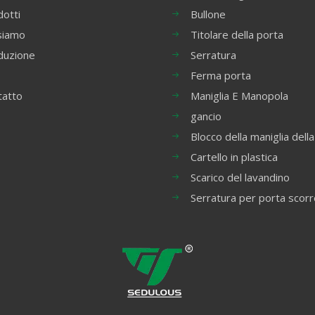
otti
Bullone
siamo
Titolare della porta
duzione
Serratura
Ferma porta
tatto
Maniglia E Manopola
gancio
Blocco della maniglia della
Cartello in plastica
Scarico del lavandino
Serratura per porta scor