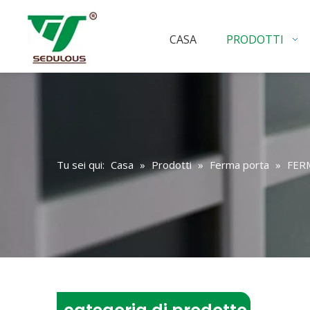
CASA
PRODOTTI
Tu sei qui:
Casa
»
Prodotti
»
Ferma porta
»
FER