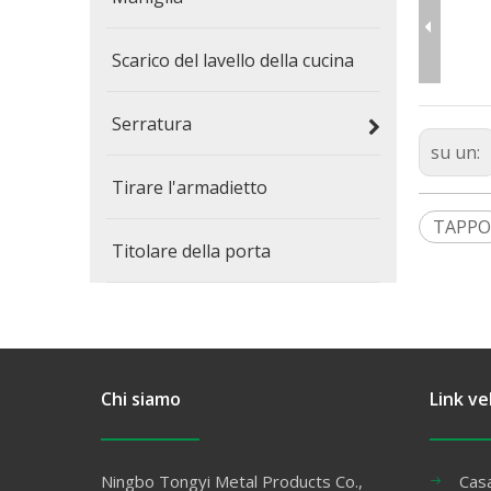
Scarico del lavello della cucina
Serratura
su un:
Tirare l'armadietto
TAPPO
Titolare della porta
Chi siamo
Link ve
Ningbo Tongyi Metal Products Co.,
Cas