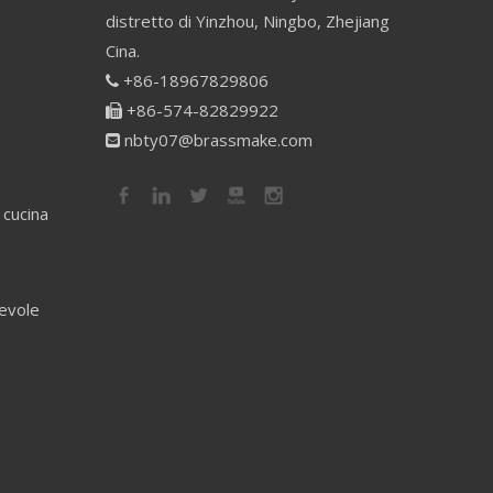
distretto di Yinzhou, Ningbo, Zhejiang
Cina.
+86-18967829806

+86-574-82829922

nbty07@brassmake.com

 cucina
revole