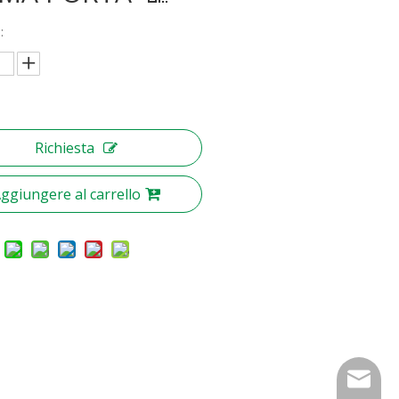
:
Richiesta
ggiungere al carrello
nbty07