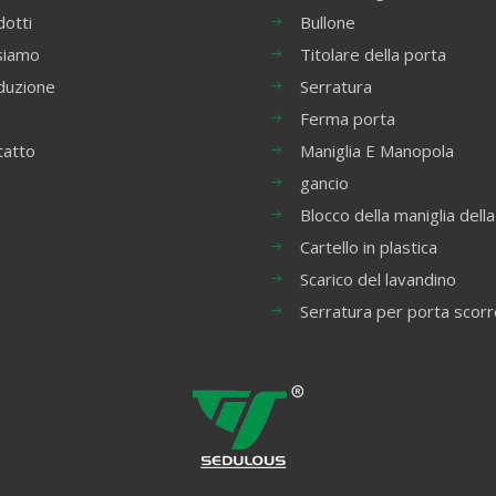
otti
Bullone
siamo
Titolare della porta
duzione
Serratura
Ferma porta
tatto
Maniglia E Manopola
gancio
Blocco della maniglia della
Cartello in plastica
Scarico del lavandino
Serratura per porta scor