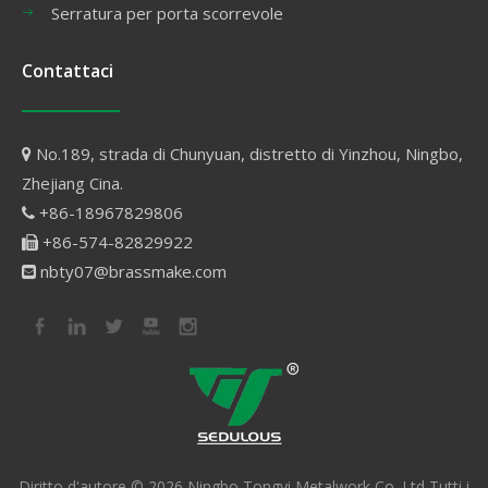
Serratura per porta scorrevole
Contattaci
No.189, strada di Chunyuan, distretto di Yinzhou, Ningbo,

Zhejiang Cina.
+86-18967829806

+86-574-82829922

nbty07@brassmake.com

Diritto d'autore ©
2026
Ningbo Tongyi Metalwork Co.,Ltd Tutti i