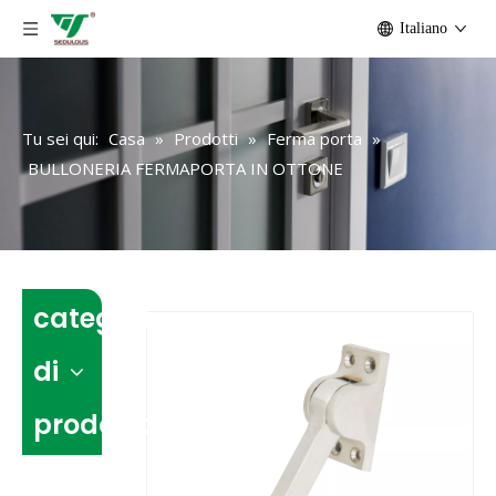
Italiano
Tu sei qui:
Casa
»
Prodotti
»
Ferma porta
»
BULLONERIA FERMAPORTA IN OTTONE
categoria
di
prodotto