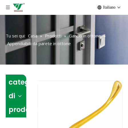
Italiano
Tu sei qui:
Casa
»
Prodotti
»
Gancio in ottone
»
Appendiabiti da parete in ottone
categoria
di
prodotto